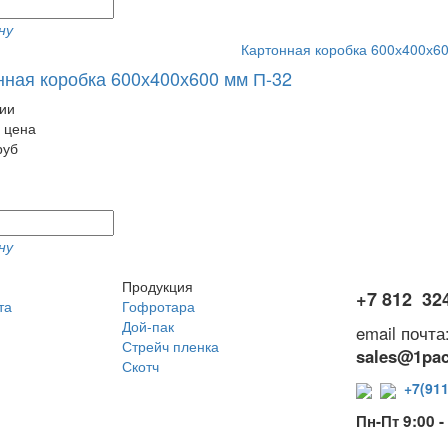
ну
нная коробка 600х400х600 мм П-32
ии
 цена
руб
ну
Продукция
+7 812 32
та
Гофротара
Дой-пак
email почта
Стрейч пленка
sales@1pac
Скотч
+7(911
Пн-Пт 9:00 -