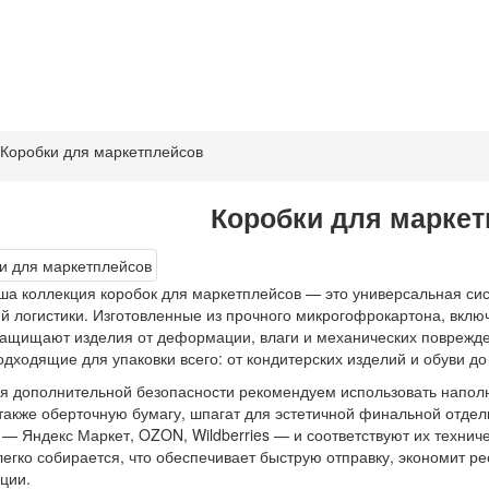
Коробки для маркетплейсов
Коробки для марке
ша коллекция коробок для маркетплейсов — это универсальная сис
й логистики. Изготовленные из прочного микрогофрокартона, вклю
ащищают изделия от деформации, влаги и механических поврежд
одходящие для упаковки всего: от кондитерских изделий и обуви до 
я дополнительной безопасности рекомендуем использовать наполн
 также оберточную бумагу, шпагат для эстетичной финальной отде
— Яндекс Маркет, OZON, Wildberries — и соответствуют их технич
легко собирается, что обеспечивает быструю отправку, экономит р
ции.