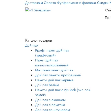
Доставка и Оплата
Фулфилмент и фасовка
Скидки
Са
Пн-
Каталог
товаров
Дой-пак
Крафт пакет дой пак
(крафтовый)
Пакет дой пак
металлизированный
Матовый пакет дой пак
Дой пак пакеты прозрачные
Пакеты дой пак черные
Дой пак белые
Пакеты дой пак с zip lock (зип лок
замок)
Дой пак с окошком
Дой пак с печатью
Дой пак со штуцером