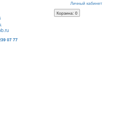
Личный кабинет
Корзина
: 0
6
ц
b.ru
239 07 77