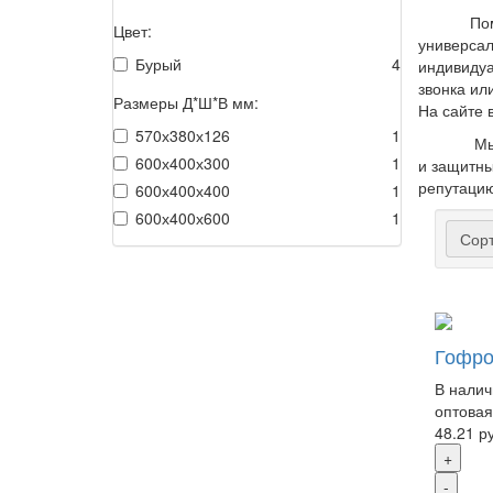
По
Цвет:
универсал
Бурый
4
индивидуа
звонка ил
Размеры Д*Ш*В мм:
На сайте 
570х380х126
1
Мы
600х400х300
1
и защитны
репутацию
600х400х400
1
600х400х600
1
Сорт
Гофро
В налич
оптовая
48.21 р
+
-