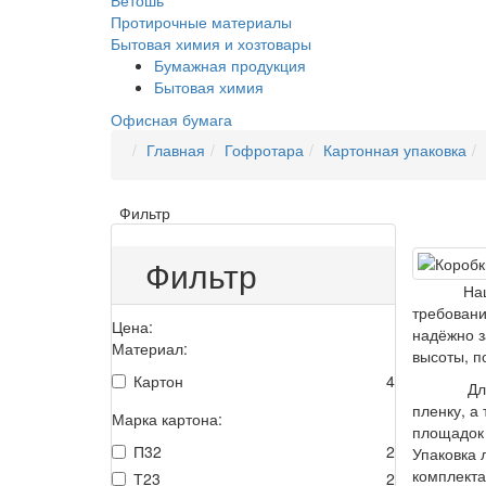
Ветошь
Протирочные материалы
Бытовая химия и хозтовары
Бумажная продукция
Бытовая химия
Офисная бумага
Главная
Гофротара
Картонная упаковка
Фильтр
Фильтр
На
требовани
Цена:
надёжно з
Материал:
высоты, п
Картон
4
Дл
пленку, а
Марка картона:
площадок 
П32
2
Упаковка 
комплекта
Т23
2