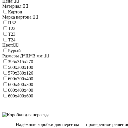
Цена:
Материал:
Картон
Марка картона:
П32
Т22
Т23
Т24
Цвет:
Бурый
Размеры Д*Ш*В мм:
395х315х270
500x300x100
570х380х126
600х300х400
600х400х300
600х400х400
600х400х600
Надёжные коробки для переезда — проверенное решение