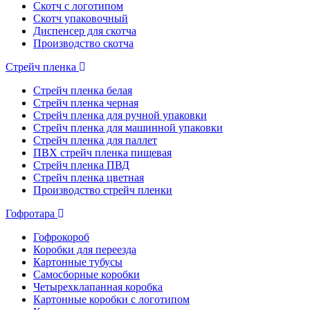
Скотч с логотипом
Скотч упаковочный
Диспенсер для скотча
Производство скотча
Стрейч пленка
Стрейч пленка белая
Стрейч пленка черная
Стрейч пленка для ручной упаковки
Стрейч пленка для машинной упаковки
Стрейч пленка для паллет
ПВХ стрейч пленка пищевая
Cтрейч пленка ПВД
Стрейч пленка цветная
Производство стрейч пленки
Гофротара
Гофрокороб
Коробки для переезда
Картонные тубусы
Самосборные коробки
Четырехклапанная коробка
Картонные коробки с логотипом