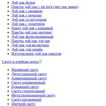
Дой пак белые
Пакеты дой пак с zip lock (зип лок замок)
Дой пак с окошком
Дой пак с печатью
Дой пак со штуцером
Дой пак с дозатором
Пакет дой пак с крышкой
Пакеты дой пак цветные
Дой пак фольгированный
Пакеты дой пак для чая
Дой пак для косметики
Дой пак для скраба
Изготовление дой пак пакетов
Скотч и клейкая лента
Малярный скотч
Двухсторонний скотч
Армированный скотч
Скотч алюминиевый
Бумажный скотч
Скотч строительный
Металлизированный скотч
Скотч прозрачный
Цветной скотч