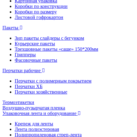
Картонная упаковка
Коробки по конструкции
Коробки по размеру
Листовой гофрокартон
Пакеты
Зип пакеты слайдеры с бегунком
Курьерские пакеты
Трехшовные пакеты «саше» 150*200мм
Грипперы
Фасовочные пакеты
Перчатки рабочие
Перчатки с полимерным покрытием
Перчатки ХБ
Перчатки хозяйственные
Термоэтикетки
Воздушно-пузырчатая пленка
Упаковочная лента и оборудование
Крепеж для ленты
Лента полиэстеровая
Полипропиленовая стреп-лента