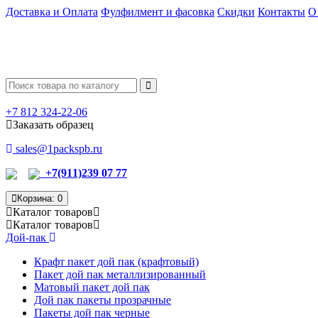
Доставка и Оплата
Фулфилмент и фасовка
Скидки
Контакты
О
+7 812 324-22-06
Заказать образец
sales@1packspb.ru
+7(911)239 07 77
Корзина
: 0
Каталог
товаров
Каталог
товаров
Дой-пак
Крафт пакет дой пак (крафтовый)
Пакет дой пак металлизированный
Матовый пакет дой пак
Дой пак пакеты прозрачные
Пакеты дой пак черные