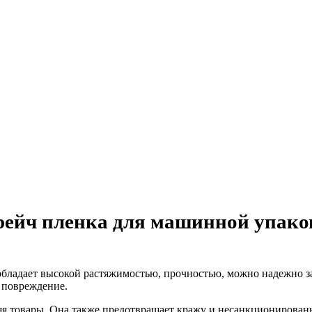
рейч пленка для машинной упако
обладает высокой растяжимостью, прочностью, можно надежно зак
и повреждение.
яя товары. Она также предотвращает кражу и несанкционированн