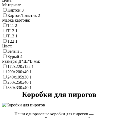
Цена:
Материал:
Картон
3
Картон/Пластик
2
Марка картона:
Т11
2
Т12
1
Т13
1
Т22
1
Цвет:
Белый
1
Бурый
4
Размеры Д*Ш*В мм:
172х220х122
1
200х200х40
1
240х195х30
1
250х250х40
1
330x330x40
1
Коробки для пирогов
Наши одноразовые коробки для пирогов —