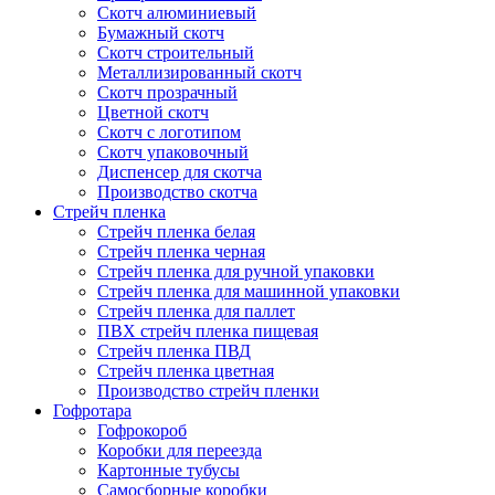
Скотч алюминиевый
Бумажный скотч
Скотч строительный
Металлизированный скотч
Скотч прозрачный
Цветной скотч
Скотч с логотипом
Скотч упаковочный
Диспенсер для скотча
Производство скотча
Стрейч пленка
Стрейч пленка белая
Стрейч пленка черная
Стрейч пленка для ручной упаковки
Стрейч пленка для машинной упаковки
Стрейч пленка для паллет
ПВХ стрейч пленка пищевая
Cтрейч пленка ПВД
Стрейч пленка цветная
Производство стрейч пленки
Гофротара
Гофрокороб
Коробки для переезда
Картонные тубусы
Самосборные коробки