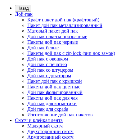
Назад
Дой-пак
Крафт пакет дой пак (крафтовый)
Пакет дой пак металлизированный
Матовый пакет дой пак
Дой пак пакеты прозрачные
Пакеты дой пак черные
Дой пак белые
Пакеты дой пак с zip lock (зип лок замок)
Дой пак с окошком
Дой пак с печатью
Дой пак со штуцером
Дой пак с дозатором
Пакет дой пак с крышкой
Пакеты дой пак цветные
Дой пак фольгированный
Пакеты дой пак для чая
Дой пак для косметики
Дой пак для скраба
Изготовление дой пак пакетов
Скотч и клейкая лента
Малярный скотч
Двухсторонний скотч
Армированный скотч