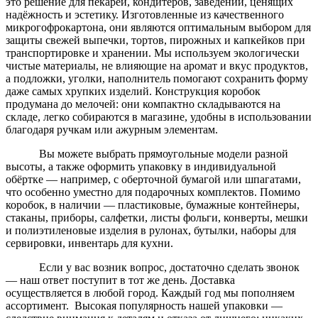
это решение для пекарей, кондитеров, заведений, ценящих
надёжность и эстетику. Изготовленные из качественного
микрогофрокартона, они являются оптимальным выбором для
защиты свежей выпечки, тортов, пирожных и капкейков при
транспортировке и хранении. Мы используем экологически
чистые материалы, не влияющие на аромат и вкус продуктов,
а подложки, уголки, наполнитель помогают сохранить форму
даже самых хрупких изделий. Конструкция коробок
продумана до мелочей: они компактно складываются на
складе, легко собираются в магазине, удобны в использовании
благодаря ручкам или ажурным элементам.
Вы можете выбрать прямоугольные модели разной
высоты, а также оформить упаковку в индивидуальной
обёртке — например, с оберточной бумагой или шпагатами,
что особенно уместно для подарочных комплектов. Помимо
коробок, в наличии — пластиковые, бумажные контейнеры,
стаканы, приборы, салфетки, листы фольги, конверты, мешки
и полиэтиленовые изделия в рулонах, бутылки, наборы для
сервировки, инвентарь для кухни.
Если у вас возник вопрос, достаточно сделать звонок
— наш ответ поступит в тот же день. Доставка
осуществляется в любой город. Каждый год мы пополняем
ассортимент. Высокая популярность нашей упаковки —