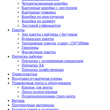
Четырехклапанная коробка
Картонные коробки с логотипом
Картонная упаковка
Коробки по конструкции
Коробки по размеру
Листовой гофрокартон
Пакеты
Зип пакеты слайдеры с бегунком
Курьерские пакеты
Трехшовные пакеты «саше» 150*200мм
Грипперы
Фасовочные пакеты
Перчатки рабочие
Перчатки с полимерным покрытием
Перчатки ХБ
Перчатки хозяйственные
Термоэтикетки
Воздушно-пузырчатая пленка
Упаковочная лента и оборудование
Крепеж для ленты
Лента полиэстеровая
Полипропиленовая стреп-лента
Ветошь
Протирочные материалы
Бытовая химия и хозтовары