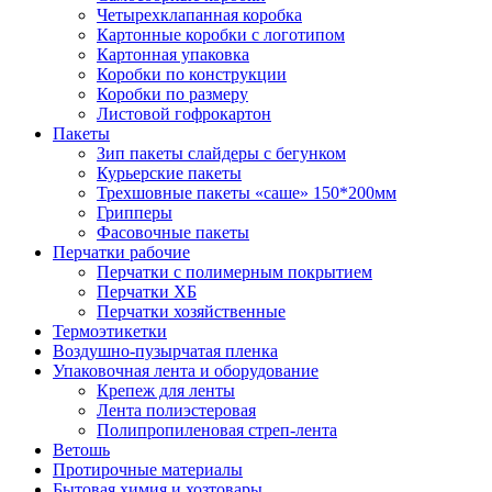
Четырехклапанная коробка
Картонные коробки с логотипом
Картонная упаковка
Коробки по конструкции
Коробки по размеру
Листовой гофрокартон
Пакеты
Зип пакеты слайдеры с бегунком
Курьерские пакеты
Трехшовные пакеты «саше» 150*200мм
Грипперы
Фасовочные пакеты
Перчатки рабочие
Перчатки с полимерным покрытием
Перчатки ХБ
Перчатки хозяйственные
Термоэтикетки
Воздушно-пузырчатая пленка
Упаковочная лента и оборудование
Крепеж для ленты
Лента полиэстеровая
Полипропиленовая стреп-лента
Ветошь
Протирочные материалы
Бытовая химия и хозтовары