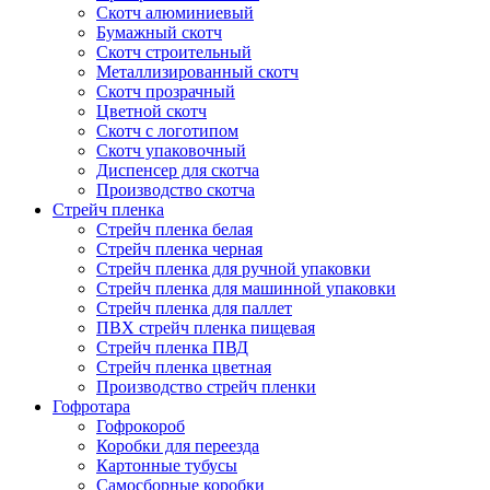
Скотч алюминиевый
Бумажный скотч
Скотч строительный
Металлизированный скотч
Скотч прозрачный
Цветной скотч
Скотч с логотипом
Скотч упаковочный
Диспенсер для скотча
Производство скотча
Стрейч пленка
Стрейч пленка белая
Стрейч пленка черная
Стрейч пленка для ручной упаковки
Стрейч пленка для машинной упаковки
Стрейч пленка для паллет
ПВХ стрейч пленка пищевая
Cтрейч пленка ПВД
Стрейч пленка цветная
Производство стрейч пленки
Гофротара
Гофрокороб
Коробки для переезда
Картонные тубусы
Самосборные коробки