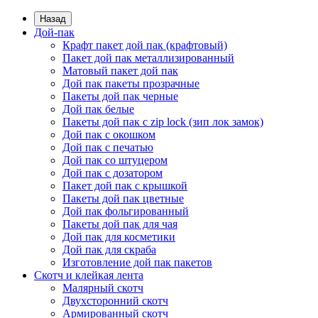
Назад
Дой-пак
Крафт пакет дой пак (крафтовый)
Пакет дой пак металлизированный
Матовый пакет дой пак
Дой пак пакеты прозрачные
Пакеты дой пак черные
Дой пак белые
Пакеты дой пак с zip lock (зип лок замок)
Дой пак с окошком
Дой пак с печатью
Дой пак со штуцером
Дой пак с дозатором
Пакет дой пак с крышкой
Пакеты дой пак цветные
Дой пак фольгированный
Пакеты дой пак для чая
Дой пак для косметики
Дой пак для скраба
Изготовление дой пак пакетов
Скотч и клейкая лента
Малярный скотч
Двухсторонний скотч
Армированный скотч